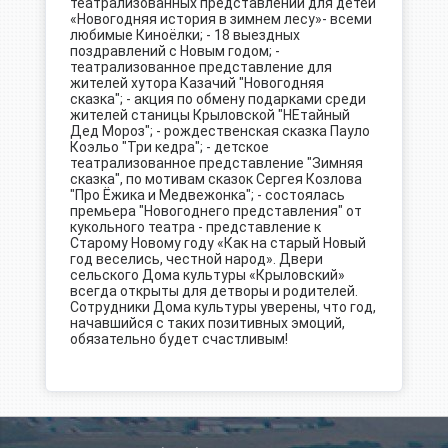
театрализованных представлений для детей
«Новогодняя история в зимнем лесу»- всеми
любимые Киноёлки; - 18 выездных
поздравлений с Новым годом; -
театрализованное представление для
жителей хутора Казачий "Новогодняя
сказка"; - акция по обмену подарками среди
жителей станицы Крыловской "НЕтайный
Дед Мороз"; - рождественская сказка Пауло
Коэльо "Три кедра"; - детское
театрализованное представление "Зимняя
сказка", по мотивам сказок Сергея Козлова
"Про Ёжика и Медвежонка"; - состоялась
премьера "Новогоднего представления" от
кукольного театра - представление к
Старому Новому году «Как на старый Новый
год веселись, честной народ». Двери
сельского Дома культуры «Крыловский»
всегда открыты для детворы и родителей.
Сотрудники Дома культуры уверены, что год,
начавшийся с таких позитивных эмоций,
обязательно будет счастливым!