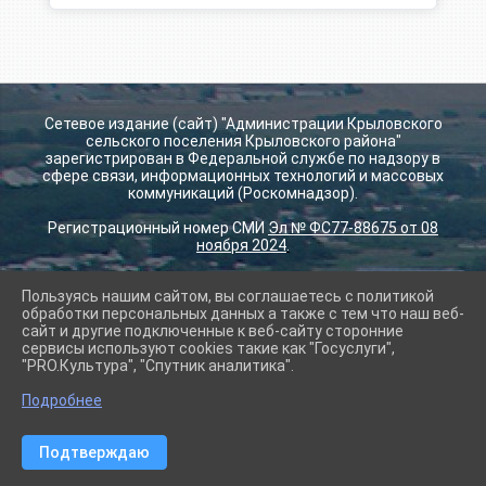
Сетевое издание (сайт) "Администрации Крыловского
сельского поселения Крыловского района"
зарегистрирован в Федеральной службе по надзору в
сфере связи, информационных технологий и массовых
коммуникаций (Роскомнадзор).
Регистрационный номер СМИ
Эл № ФС77-88675 от 08
ноября 2024
.
Пользуясь нашим сайтом, вы соглашаетесь с политикой
2026 г. krilovskay.ru
обработки персональных данных а также с тем что наш веб-
Вход
сайт и другие подключенные к веб-сайту сторонние
Карта сайта
сервисы используют cookies такие как "Госуслуги",
Политика обработки персональных данных
"PRO.Культура", "Спутник аналитика".
Подробнее
Сделано на KubCMS
Разработка и поддержка
Подтверждаю