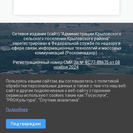
Сетевое издание (сайт) "Администрации Крыловского
сельского поселения Крыловского района"
зарегистрирован в Федеральной службе по надзору в
сфере связи, информационных технологий и массовых
коммуникаций (Роскомнадзор).
Регистрационный номер СМИ
Эл № ФС77-88675 от 08
ноября 2024
.
Пользуясь нашим сайтом, вы соглашаетесь с политикой
2026 г. krilovskay.ru
обработки персональных данных а также с тем что наш веб-
Вход
сайт и другие подключенные к веб-сайту сторонние
Карта сайта
сервисы используют cookies такие как "Госуслуги",
Политика обработки персональных данных
"PRO.Культура", "Спутник аналитика".
Подробнее
Сделано на KubCMS
Разработка и поддержка
Подтверждаю