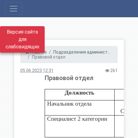
Версия сайта
для
слабовидящих
Главная
Подразделения админист...
Правовой отдел
05.06.2023 12:31
261
Правовой отдел
Должность
Начальник отдела
Гад
Светла
Специалист 2 категории
С
Алин