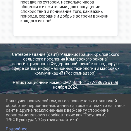
поездка по хуторам, несколько часов
общения с их жителями дают ощущение
спокойствия и понимание того, как важны
природа, хорошие и добрые встречи в жизни
каждого из нас!
Сетевое издание (сайт) "Администрации Крыловского
сельского поселения Крыловского района"
зарегистрирован в Федеральной службе по надзору в
сфере связи, информационных технологий и массовых
коммуникаций (Роскомнадзор).
Регистрационный номер СМИ
Эл № ФС77-88675 от 08
ноября 2024
.
Пользуясь нашим сайтом, вы соглашаетесь с политикой
2026 г. krilovskay.ru
обработки персональных данных а также с тем что наш веб-
Вход
сайт и другие подключенные к веб-сайту сторонние
Карта сайта
сервисы используют cookies такие как "Госуслуги",
Политика обработки персональных данных
"PRO.Культура", "Спутник аналитика".
Подробнее