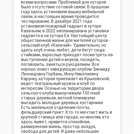
всеми вопросами. Проблемой для хуторов
было отсутствие сотовой связи. В прошлом
году здесь установили вышку мобильной
связи, в настоящее время проводится
тестирование. В декабре 2021 года
установили пожарный гидрант в хуторе
Казачьем, в 2022 запланирована установка
гидранта и на хуторе Ея. Настоящий центр
общественной жизни для жителей хуторов -
сельский клуб «Казачий». Удивительно, но
здесь клуб очень любят, дети бегут сюда
стайками, взрослые приходят посмотреть на
выступления детей и внуков, посидеть,
поговорить, заняться рукоделием. Все
хорошо знают заведующую клубом Зинаиду
Леонидовну Горбань, Инну Николаевну
Карунку, которая приезжает из Крыловской,
ведет театральный кружок и клуб по
интересам. Осенью на территории двора
сельского клуба выкорчевали 150 пней
старых деревьев, весной планируем
высадить молодые деревья, кустарники.
Есть маленькое отделение почты,
фельдшерский пункт. Кто-то мечтает жить в
крупной станице или городе, но многим, кто
здесь живет, нравится спокойная,
размеренная жизнь, простор, воздух,
свобода для детей. И даже небольшая