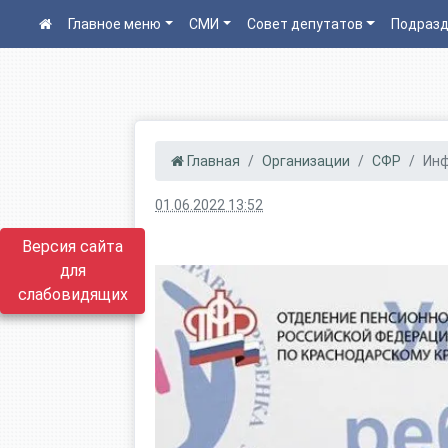
Главное меню
СМИ
Совет депутатов
Подразд
Главная
Организации
СФР
Ин
01.06.2022 13:52
Версия сайта
для
слабовидящих