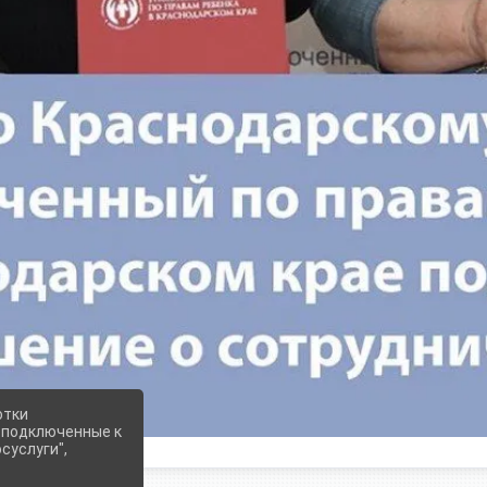
отки
е подключенные к
суслуги",