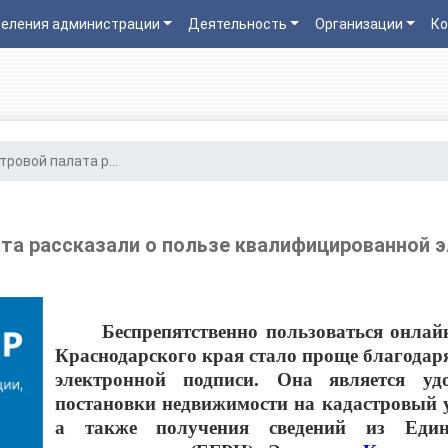
еления администрации
Деятельность
Организации
Ко
тровой палата р...
та рассказали о пользе квалифицированной 
Беспрепятственно пользоваться онла
Краснодарского края стало проще благода
электронной подписи.
Она
является у
п
остановки недвижимости на кадастровый у
а также получения сведений из Едино