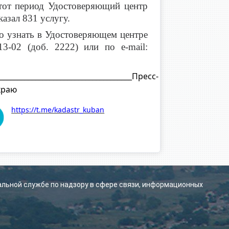
тот период Удостоверяющий центр
азал 831 услугу.
 узнать в Удостоверяющем центре
-13-02 (доб. 2222) или
по e-mail:
______________________________________Пресс-
краю
https://t.me/kadastr_kuban
альной службе по надзору в сфере связи, информационных
.