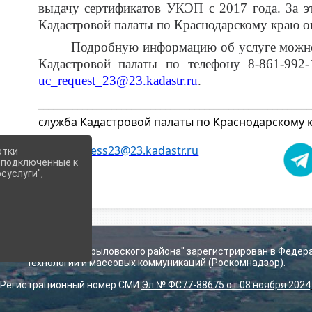
выдачу сертификатов УКЭП с 2017 года. За э
Кадастровой палаты по Краснодарскому краю ок
Подробную информацию об услуге можно
Кадастровой палаты по телефону 8-861-992
uc_request_23@23.kadastr.ru
.
_______________________________________________________
служба Кадастровой палаты по Краснодарскому 
press23@23.kadastr.ru
отки
е подключенные к
суслуги",
ьского поселения Крыловского района" зарегистрирован в Федер
технологий и массовых коммуникаций (Роскомнадзор).
Регистрационный номер СМИ
Эл № ФС77-88675 от 08 ноября 2024