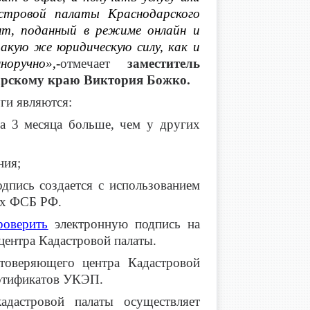
астровой палаты Краснодарского
ент, поданный в режиме онлайн и
акую же юридическую силу, как и
оручно»,-
отмечает
заместитель
арскому краю Виктория Божко.
ги являются:
а 3 месяца больше, чем у других
ния;
одпись создается с использованием
ых ФСБ РФ.
роверить
электронную подпись на
ентра Кадастровой палаты.
стоверяющего центра Кадастровой
ертификатов УКЭП.
адастровой палаты осуществляет