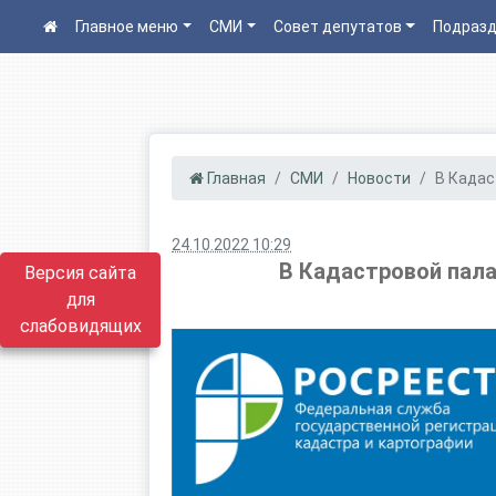
Главное меню
СМИ
Совет депутатов
Подразд
Главная
СМИ
Новости
В Кадас
24.10.2022 10:29
В Кадастровой пала
Версия сайта
для
слабовидящих