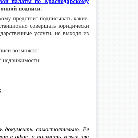
вой палаты по Краснодарскому
онной подписи.
кому предстоит подписывать какие-
станционно совершать юридически
ударственные услуги, не выходя из
писи возможно:
кт недвижимости;
;
ть документы самостоятельно. Ее
т в офис, а получить услугу или