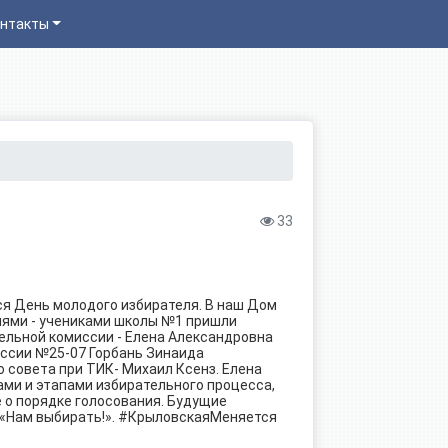
нтакты
33
ся День молодого избирателя. В наш Дом
лями - учениками школы №1 пришли
ельной комиссии - Елена Александровна
ссии №25-07 Горбань Зинаида
совета при ТИК- Михаил Ксенз. Елена
ми и этапами избирательного процесса,
е о порядке голосования. Будущие
 «Нам выбирать!».
#КрыловскаяМеняется