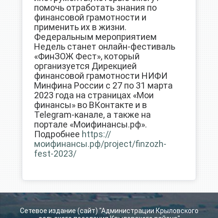
помочь отработать знания по
финансовой грамотности и
применить их в жизни.
Федеральным мероприятием
Недель станет онлайн-фестиваль
«ФинЗОЖ Фест», который
организуется Дирекцией
финансовой грамотности НИФИ
Минфина России с 27 по 31 марта
2023 года на страницах «Мои
финансы» во ВКонтакте и в
Telegram-канале, а также на
портале «Моифинансы.рф».
Подробнее
https://
моифинансы.рф/project/finzozh-
fest-2023/
Сетевое издание (сайт) "Администрации Крыловского