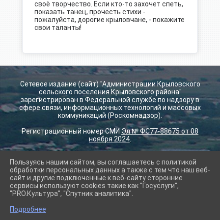
своё творчество. Если кто-то захочет спеть,
показать танец, прочесть стихи -
пожалуйста, дорогие крыловчане, - покажите
свои таланты!
Сетевое издание (сайт) "Администрации Крыловского
сельского поселения Крыловского района"
зарегистрирован в Федеральной службе по надзору в
сфере связи, информационных технологий и массовых
коммуникаций (Роскомнадзор).
Регистрационный номер СМИ
Эл № ФС77-88675 от 08
ноября 2024
.
Пользуясь нашим сайтом, вы соглашаетесь с политикой
2026 г. krilovskay.ru
обработки персональных данных а также с тем что наш веб-
Вход
сайт и другие подключенные к веб-сайту сторонние
Карта сайта
сервисы используют cookies такие как "Госуслуги",
Политика обработки персональных данных
"PRO.Культура", "Спутник аналитика".
Подробнее
Сделано на KubCMS