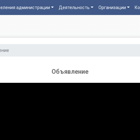
еления администрации
Деятельность
Организации
Ко
ение
Объявление