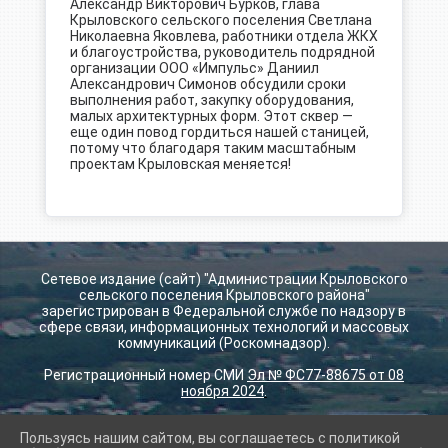
Александр Викторович Бурков, глава
Крыловского сельского поселения Светлана
Николаевна Яковлева, работники отдела ЖКХ
и благоустройства, руководитель подрядной
организации ООО «Импульс» Даниил
Александрович Симонов обсудили сроки
выполнения работ, закупку оборудования,
малых архитектурных форм. Этот сквер —
еще один повод гордиться нашей станицей,
потому что благодаря таким масштабным
проектам Крыловская меняется!
Сетевое издание (сайт) "Администрации Крыловского
сельского поселения Крыловского района"
зарегистрирован в Федеральной службе по надзору в
сфере связи, информационных технологий и массовых
коммуникаций (Роскомнадзор).
Регистрационный номер СМИ
Эл № ФС77-88675 от 08
ноября 2024
.
Пользуясь нашим сайтом, вы соглашаетесь с политикой