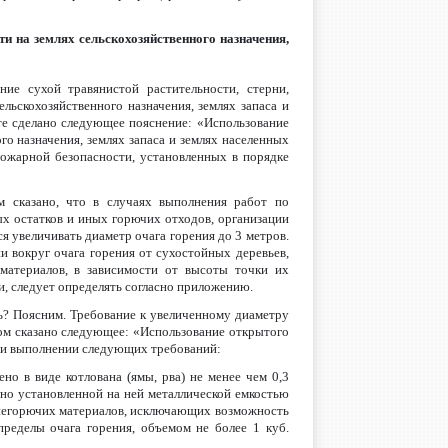
и на землях сельскохозяйственного назначения,
ие сухой травянистой растительности, стерни,
льскохозяйственного назначения, землях запаса и
те сделано следующее пояснение: «Использование
го назначения, землях запаса и землях населенных
ожарной безопасности, установленных в порядке
 сказано, что в случаях выполнения работ по
х остатков и иных горючих отходов, организации
 увеличивать диаметр очага горения до 3 метров.
 вокруг очага горения от сухостойных деревьев,
 материалов, в зависимости от высоты точки их
и, следует определять согласно приложению.
чь? Поясним. Требование к увеличенному диаметру
ром сказано следующее: «Использование открытого
ри выполнении следующих требований:
но в виде котлована (ямы, рва) не менее чем 0,3
чно установленной на ней металлической емкостью
х негорючих материалов, исключающих возможность
ределы очага горения, объемом не более 1 куб.