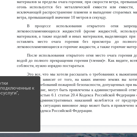
материалов за пределы очага горения; при скорости ветра, превыша
огонь используется без металлической емкости или емкости,
исключающей распространение пламени и выпадение сгораемых мат
ветра, превышающей значение 10 метров в секунду.
В процессе использования открытого огня запрещ
легковоспламеняющихся жидкостей (кроме жидкостей, использ
материалов, а также изделий и иных материалов, выделяющих при
оставлять место очага горения без присмотра до полного 
легковоспламеняющиеся и горючие жидкости, а также горючие матери
После использования открытого огня место очага горения д
водой до полного прекращения горения (тления)». Как видите, вс
соблюсти, нужно изрядно постараться.
Это все, что мы хотели рассказать о требованиях к выжигани
многое здесь зависит от того, на каких именно землях вы хот
отки
нарушение требований пожарной безопасности, допущенных при выж
е подключенные к
их допустившие, могут быть привлечены к административной ответ
суслуги",
частью 6 и частью 6.1 статьи 20.4 Кодекса Российской Федераци
возможных административных наказаний колеблется от предуп
определенных ситуациях виновное лицо может быть и привлечено к
Уголовного кодекса Российской Федерации.