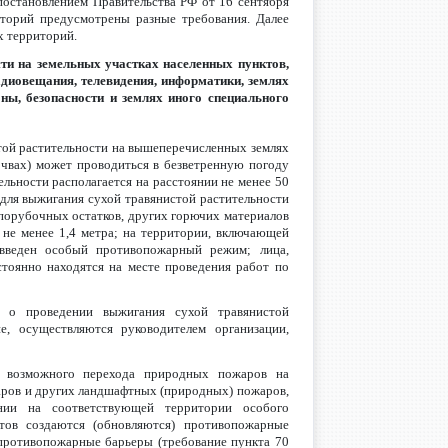
остановлением Правительства РФ от 16 сентября
торий предусмотрены разные требования. Далее
х территорий.
ти на земельных участках населенных пунктов,
адиовещания, телевидения, информатики, землях
оны, безопасности и землях иного специального
стой растительности на вышеперечисленных землях
очвах) может проводиться в безветренную погоду
ельности располагается на расстоянии не менее 50
 для выжигания сухой травянистой растительности
 порубочных остатков, других горючих материалов
не менее 1,4 метра; на территории, включающей
 введен особый противопожарный режим; лица,
тоянно находятся на месте проведения работ по
 о проведении выжигания сухой травянистой
е, осуществляются руководителем организации,
я возможного перехода природных пожаров на
аров и других ландшафтных (природных) пожаров,
нии на соответствующей территории особого
тов создаются (обновляются) противопожарные
противопожарные барьеры (требование пункта 70