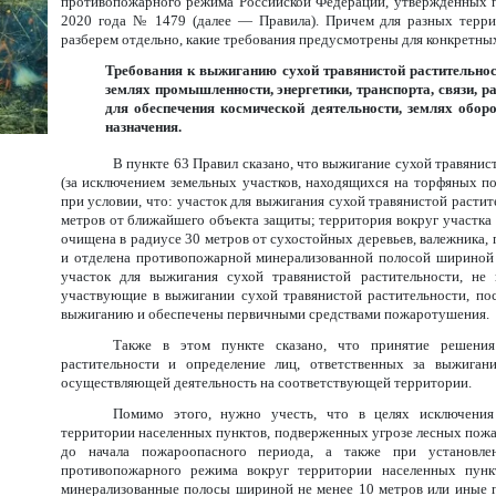
противопожарного режима Российской Федерации, утвержденных п
2020 года № 1479 (далее — Правила). Причем для разных терри
разберем отдельно, какие требования предусмотрены для конкретны
Требования к выжиганию сухой травянистой растительнос
землях промышленности, энергетики, транспорта, связи, р
для обеспечения космической деятельности, землях обор
назначения.
В пункте 63 Правил сказано, что выжигание сухой травяни
(за исключением земельных участков, находящихся на торфяных п
при условии, что: участок для выжигания сухой травянистой растит
метров от ближайшего объекта защиты; территория вокруг участка
очищена в радиусе 30 метров от сухостойных деревьев, валежника,
и отделена противопожарной минерализованной полосой шириной 
участок для выжигания сухой травянистой растительности, не
участвующие в выжигании сухой травянистой растительности, пос
выжиганию и обеспечены первичными средствами пожаротушения.
Также в этом пункте сказано, что принятие решения
растительности и определение лиц, ответственных за выжигани
осуществляющей деятельность на соответствующей территории.
Помимо этого, нужно учесть, что в целях исключени
территории населенных пунктов, подверженных угрозе лесных пож
до начала пожароопасного периода, а также при установле
противопожарного режима вокруг территории населенных пунк
минерализованные полосы шириной не менее 10 метров или иные 