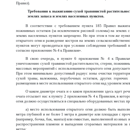
Правил).
Требования к выжиганию сухой травянистой растительност
землях запаса и землях населенных пунктов.
В соответствии с требованием пункта 185 Правил выжиган
пожнивных остатков (за исключением рисовой соломы) на землях се
землях населенных пунктов запрещено. Но при этом в том же пунк
открытого огня и разведение костров на землях сельскохозяйственно
пунктов могут проводиться при условии соблюдения требований п
согласно приложению № 4 к Правилам».
В свою очередь, в пункте 6 приложения № 4 к Правилам
уничтожению сухой травянистой растительности, стерни, пожнивны
массовых мероприятий с использованием открытого огня допускается
При этом минимально допустимый радиус зоны очистки территории
сухой травы, валежника, порубочных остатков, других горючих
размещения в месте использования открытого огня над уровнем земл
О каком диаметре очага и о каком приложении здесь идет ре
очага отсылает нас к пункту 2 приложения № 4 к Правилам, в кото
огня должно осуществляться в специально оборудованных местах п
а) место использования открытого огня должно быть выполне
метра глубиной и не более 1 метра в диаметре или площадки с про
(например, бочка, бак, мангал) или емкостью, выполненной из ины
распространения пламени и выпадения сгораемых материалов за п
метра;