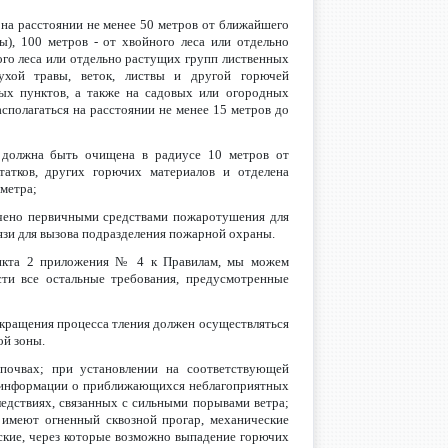
 на расстоянии не менее 50 метров от ближайшего
ды), 100 метров - от хвойного леса или отдельно
ого леса или отдельно растущих групп лиственных
ухой травы, веток, листвы и другой горючей
ных пунктов, а также на садовых или огородных
сполагаться на расстоянии не менее 15 метров до
я должна быть очищена в радиусе 10 метров от
татков, других горючих материалов и отделена
метра;
ечено первичными средствами пожаротушения для
язи для вызова подразделения пожарной охраны.
пункта 2 приложения № 4 к Правилам, мы можем
сти все остальные требования, предусмотренные
екращения процесса тления должен осуществляться
ой зоны.
 почвах; при установлении на соответствующей
 информации о приближающихся неблагоприятных
едствиях, связанных с сильными порывами ветра;
 имеют огненный сквозной прогар, механические
еские, через которые возможно выпадение горючих