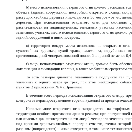
б) место использования открытого огня должно располагаться
объекта (здания, сооружения, постройки, открытого склада, скир
растущих хвойных деревьев и молодняка и 30 метров - от лиственн
деревьев. При использовании открытого огня для сжигания с
растительности на индивидуальных земельных участках населен
земельных участках место использования открытого огня должно ра
зданий, сооружений и иных построек;
в) территория вокруг места использования открытого огн
сухостойных деревьев, сухой травы, валежника, порубочных ос
противопожарной минерализованной полосой шириной не менее 0,4 
г) лицо, использующее открытый огонь, должно быть обесп
локализации и ликвидации горения, а также мобильным средством св
То есть размеры диаметра, указанного в подпункте «а» 
увеличить с одного метра до трех, при этом необходимо соблю
пунктом 2 приложения № 4 к Правилам.
В течение всего периода использования открытого огня до пр
контроль за нераспространением горения (тления) за пределы очагов
Использование открытого огня запрещается: на торфяных
территории особого противопожарного режима; при поступившей
или опасных для жизнедеятельности людей метеорологических посл
под кронами деревьев хвойных пород; в емкости, стенки которой
разрывы (повреждения) и иные отверстия, в том числе технологич