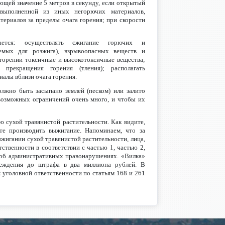
ющей значение 5 метров в секунду, если открытый
 выполненной из иных негорючих материалов,
ериалов за пределы очага горения; при скорости
ается: осуществлять сжигание горючих и
уемых для розжига), взрывоопасных веществ и
 горении токсичные и высокотоксичные вещества;
прекращения горения (тления); располагать
алы вблизи очага горения.
олжно быть засыпано землей (песком) или залито
евозможных ограничений очень много, и чтобы их
ю сухой травянистой растительности. Как видите,
ите производить выжигание. Напоминаем, что за
игании сухой травянистой растительности, лица,
ственности в соответствии с частью 1, частью 2,
и об административных правонарушениях. «Вилка»
реждения до штрафа в два миллиона рублей. В
 уголовной ответственности по статьям 168 и 261