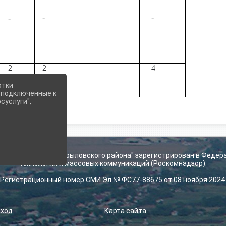
-
-
-
2
2
4
отки
е подключенные к
суслуги",
ьского поселения Крыловского района" зарегистрирован в Федер
технологий и массовых коммуникаций (Роскомнадзор).
Регистрационный номер СМИ
Эл № ФС77-88675 от 08 ноября 2024
Вход
Карта сайта