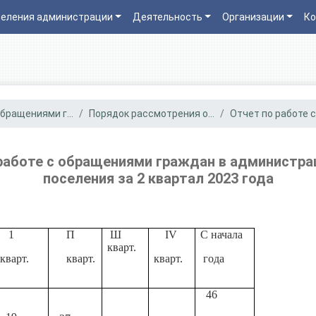
еления администрации
Деятельность
Организации
Ко
бращениями г...
Порядок рассмотрения о...
Отчет по работе с 
работе с обращениями граждан в администра
поселения за 2 квартал 2023 года
1
П
Ш
IV
С начала
кварт.
кварт.
кварт.
кварт.
года
46