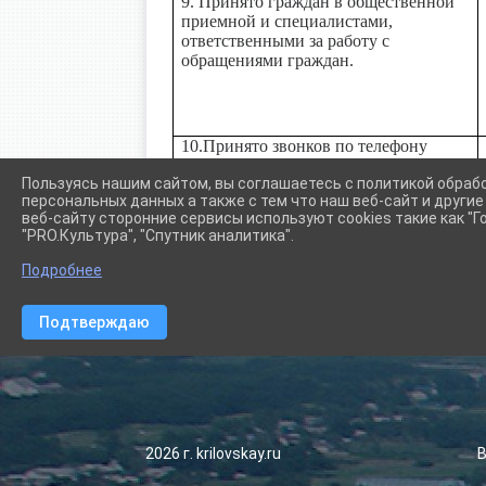
9. Принято граждан в общественной
приемной и специалистами,
ответственными за работу с
обращениями граждан.
10.Принято звонков по телефону
Пользуясь нашим сайтом, вы соглашаетесь с политикой обраб
персональных данных а также с тем что наш веб-сайт и други
веб-сайту сторонние сервисы используют cookies такие как "Го
"PRO.Культура", "Спутник аналитика".
Подробнее
Подтверждаю
Сетевое издание (сайт) "Администрации Крыловского сел
2026 г. krilovskay.ru