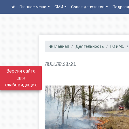
Главное меню
СМИ
Совет депутатов
Подразд
Главная
Деятельность
ГО и ЧС
28.09.2023 07:31
Версия сайта
для
слабовидящих