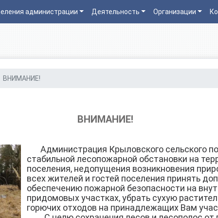
еления администрации
Деятельность
Организации
Ко
ВНИМАНИЕ!
ВНИМАНИЕ!
Администрация Крыловского сельского пос
стабильной лесопожарной обстановки на тер
поселения, недопущения возникновения прир
всех жителей и гостей поселения принять до
обеспечению пожарной безопасности на внут
придомовых участках, убрать сухую растител
горючих отходов на принадлежащих Вам учас
С целю сохранения лесов и лесополос от п