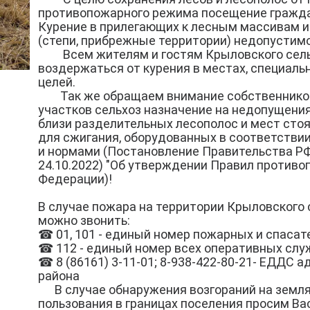
противопожарного режима посещение гражд
Курение в прилегающих к лесным массивам и
(степи, прибрежные территории) недопустим
Всем жителям и гостям Крыловского сельс
воздержаться от курения в местах, специаль
целей.
Так же обращаем внимание собственников
участков сельхоз назначение на недопущения
близи разделительных лесополос и мест стоя
для сжигания, оборудованных в соответств
и нормами (Постановление Правительства РФ о
24.10.2022) "Об утверждении Правил против
Федерации)!
В случае пожара на территории Крыловского 
можно звонить:
☎ 01, 101 - единый номер пожарных и спасат
☎ 112 - единый номер всех оперативных слу
☎ 8 (86161) 3-11-01; 8-938-422-80-21- ЕДДС
района
В случае обнаружения возгораний на землях
пользования в границах поселения просим В