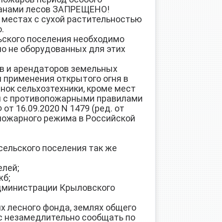
анами лесов ЗАПРЕЩЕНО!
 местах с сухой растительностью
о.
кого поселения необходимо
но не оборудованных для этих
 и арендаторов земельных
 применения открытого огня в
нок сельхозтехники, кроме мест
ии с противопожарными правилами
т 16.09.2020 N 1479 (ред. от
опожарного режима в Российской
сельского поселения так же
елей;
жб;
 администрации Крыловского
 лесного фонда, землях общего
ас незамедлительно сообщать по