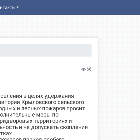
нтакты
66
еления в целях удержания
ритории Крыловского сельского
одных и лесных пожаров просит
полнительные меры по
ридворовых территориях и
ьность и не допускать скопления
тках.
ожаров период особого