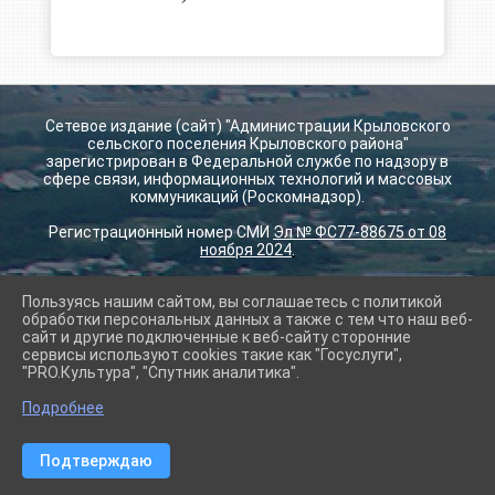
Сетевое издание (сайт) "Администрации Крыловского
сельского поселения Крыловского района"
зарегистрирован в Федеральной службе по надзору в
сфере связи, информационных технологий и массовых
коммуникаций (Роскомнадзор).
Регистрационный номер СМИ
Эл № ФС77-88675 от 08
ноября 2024
.
Пользуясь нашим сайтом, вы соглашаетесь с политикой
2026 г. krilovskay.ru
обработки персональных данных а также с тем что наш веб-
Вход
сайт и другие подключенные к веб-сайту сторонние
Карта сайта
сервисы используют cookies такие как "Госуслуги",
Политика обработки персональных данных
"PRO.Культура", "Спутник аналитика".
Подробнее
Сделано на KubCMS
Разработка и поддержка
Подтверждаю