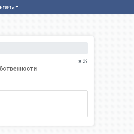
нтакты
29
обственности