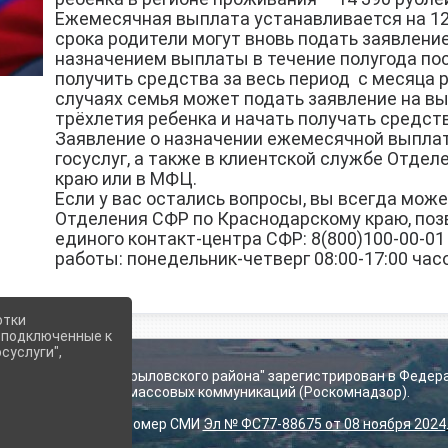
Ежемесячная выплата устанавливается на 12
срока родители могут вновь подать заявление
назначением выплаты в течение полугода по
получить средства за весь период с месяца 
случаях семья может подать заявление на вы
трёхлетия ребенка и начать получать средст
Заявление о назначении ежемесячной выпла
госуслуг, а также в клиентской службе Отде
краю или в МФЦ.
Если у вас остались вопросы, вы всегда мож
Отделения СФР по Краснодарскому краю, поз
единого контакт-центра СФР: 8(800)100-00-01
работы: понедельник-четверг 08:00-17:00 часов
отки
е подключенные к
суслуги",
ьского поселения Крыловского района" зарегистрирован в Федер
технологий и массовых коммуникаций (Роскомнадзор).
Регистрационный номер СМИ
Эл № ФС77-88675 от 08 ноября 2024