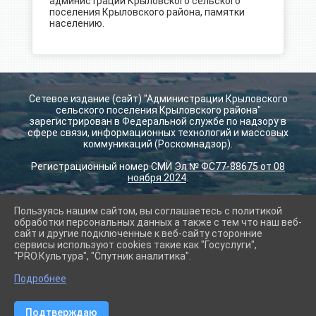
администрации Крыловского сельского
поселения Крыловского района, памятки
населению.
Сетевое издание (сайт) "Администрации Крыловского
сельского поселения Крыловского района"
зарегистрирован в Федеральной службе по надзору в
сфере связи, информационных технологий и массовых
коммуникаций (Роскомнадзор).
Регистрационный номер СМИ
Эл № ФС77-88675 от 08
ноября 2024
.
Пользуясь нашим сайтом, вы соглашаетесь с политикой
2026 г. krilovskay.ru
обработки персональных данных а также с тем что наш веб-
Вход
сайт и другие подключенные к веб-сайту сторонние
Карта сайта
сервисы используют cookies такие как "Госуслуги",
Политика обработки персональных данных
"PRO.Культура", "Спутник аналитика".
Подробнее
Сделано на KubCMS
Разработка и поддержка
Подтверждаю