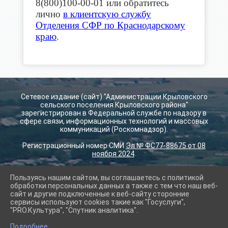
8(800)100-00-01 или обратитесь
лично
в клиентскую службу
Отделения СФР по Краснодарскому
краю
.
Сетевое издание (сайт) "Администрации Крыловского
сельского поселения Крыловского района"
зарегистрирован в Федеральной службе по надзору в
сфере связи, информационных технологий и массовых
коммуникаций (Роскомнадзор).
Регистрационный номер СМИ
Эл № ФС77-88675 от 08
ноября 2024
.
Пользуясь нашим сайтом, вы соглашаетесь с политикой
2026 г. krilovskay.ru
обработки персональных данных а также с тем что наш веб-
Вход
сайт и другие подключенные к веб-сайту сторонние
Карта сайта
сервисы используют cookies такие как "Госуслуги",
Политика обработки персональных данных
"PRO.Культура", "Спутник аналитика".
Подробнее