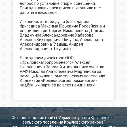
вопрос по установке опор и освещения.
Бригада наших электриков выполнила все
работы в выходной.
Искренне, от всей души благодарим
бригадира Максима Юрьевича Россейкина и
специалистов: Сергея Николаевича Долгих,
Владимира Александровича Хабарова,
Алексея Викторовича Почуева, Александра
Александровича Гладыш, Андрея
Александровича Шкуринского.
Благодарим директора ООО
«Крыловскагропромэнерго» Алексея
Николаевича Волочай и начальника участка
РМУ Николая Анатольевича Мартынова за
помощь Крыловскому сельскому поселению.
Коллектив «Крыловскагропромэнерго» -
надёжный партнёр во всех начинаниях!
Сетевое издание (сайт) "Администрации Крыловского
сельского поселения Крыловского района"
зарегистрирован в Федеральной службе по надзору в