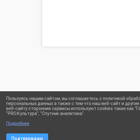
Пользуясь нашим сайтом, вы соглашаетесь с политикой обраб
персональных данных а также с тем что наш веб-сайт и други
веб-сайту сторонние сервисы используют cookies такие как "Го
"PRO.Культура", "Спутник аналитика".
Сетевое издание (сайт) "Администрации Крыловского сел
Подробнее
Подтверждаю