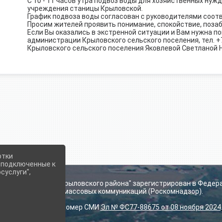
С 10 - 11 часов утра подвоз воды для хозяйственных нуж
учреждения станицы Крыловской.
График подвоза воды согласован с руководителями соо
Просим жителей проявить понимание, спокойствие, позаб
Если Вы оказались в экстренной ситуации и Вам нужна пом
администрации Крыловского сельского поселения, тел. +7 
Крыловского сельского поселения Яковлевой Светланой 
отки
е подключенные к
суслуги",
ьского поселения Крыловского района" зарегистрирован в Федер
технологий и массовых коммуникаций (Роскомнадзор).
Регистрационный номер СМИ
Эл № ФС77-88675 от 08 ноября 2024