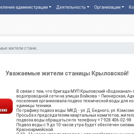
еления администрации
Деятельность
Организации
Ко
ые жители стани...
Уважаемые жители станицы Крыловской!
В связи с тем, что бригада МУП Крыловский «Водоканал»
водопроводной сети на улицах Войкова – Пионерская, А
поселения организовала подвоз технической воды для х
единицы техники.
По графику подвоз воды: МКД - ул. Д. Бедного, ул. Комсом
Просьба к председателям квартальных комитетов, жител
подвоза воды обращаться по телефону +7 928 406-02-98
Подвоз воды с 9 до 10 часов утра будет обеспечен сила
Красноармейской.