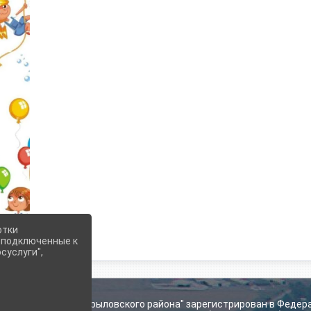
отки
е подключенные к
суслуги",
ьского поселения Крыловского района" зарегистрирован в Федер