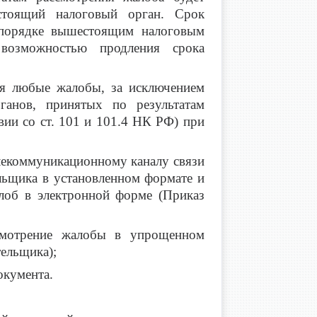
стоящий налоговый орган. Срок
 порядке вышестоящим налоговым
возможностью продления срока
ся любые жалобы, за исключением
анов, принятых по результатам
вии со ст. 101 и 101.4 НК РФ) при
елекоммуникационному каналу связи
льщика в установленном формате и
алоб в электронной форме (Приказ
ссмотрение жалобы в упрощенном
тельщика);
окумента.