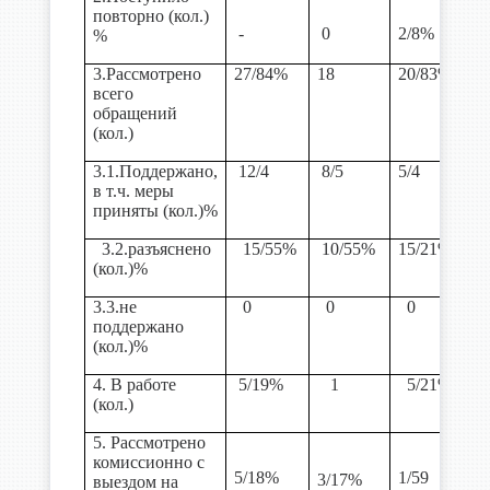
повторно (кол.)
-
0
2/8%
%
3.Рассмотрено
27/84%
18
20/83%
всего
обращений
(кол.)
3.1.Поддержано,
12/4
8/5
5/4
в т.ч. меры
приняты (кол.)%
3.2.разъяснено
15/55%
10/55%
15/21%
(кол.)%
3.3.не
0
0
0
поддержано
(кол.)%
4. В работе
5/19%
1
5/21%
(кол.)
5. Рассмотрено
комиссионно с
5/18%
1/59
3/17%
выездом на