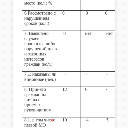
место (кол.) %
6.Рассмотрено с
0
0
0
нарушением
сроков (кол.)
7. Выявлено
0
нет
нет
случаев
волокиты, либо
нарушений прав
и законных
интересов
граждан (кол.)
7.1. наказаны ли
-
-
-
виновные (чел.)
8. Принято
12
6
7
граждан на
личных
приемах
руководством
8.1. в том чис
л
е
10
4
5
главой МО