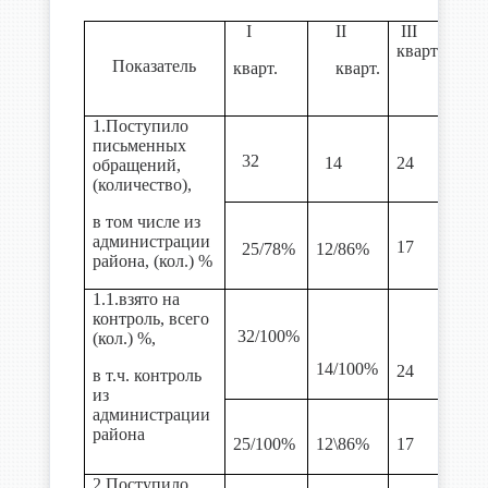
I
II
III
I
кварт.
Показатель
кварт.
кварт.
кв
1.Поступило
письменных
32
14
24
обращений,
(количество),
в том числе из
администрации
17
25/78%
12/86%
района, (кол.) %
1.1.взято на
контроль, всего
32/100%
(кол.) %,
14/100%
24
в т.ч. контроль
из
администрации
района
25/100%
12\86%
17
2.Поступило