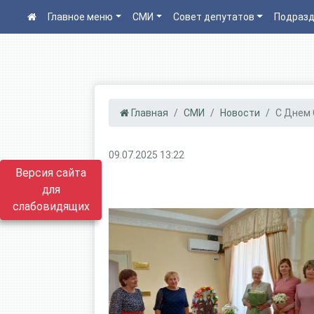
Главное меню
СМИ
Совет депутатов
Подразд
Главная
СМИ
Новости
С Днем С
09.07.2025 13:22
Версия сайта
для
слабовидящих