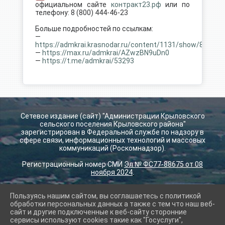
официальном сайте
контракт23.рф
или по
телефону: 8 (800) 444-46-23
Больше подробностей по ссылкам:
—
https://admkrai.krasnodar.ru/content/1131/show/821240
—
https://max.ru/admkrai/AZwzBN9uDn0
—
https://t.me/admkrai/53293
Сетевое издание (сайт) "Администрации Крыловского
сельского поселения Крыловского района"
зарегистрирован в Федеральной службе по надзору в
сфере связи, информационных технологий и массовых
коммуникаций (Роскомнадзор).
Регистрационный номер СМИ
Эл № ФС77-88675 от 08
ноября 2024
.
Пользуясь нашим сайтом, вы соглашаетесь с политикой
2026 г. krilovskay.ru
обработки персональных данных а также с тем что наш веб-
Вход
сайт и другие подключенные к веб-сайту сторонние
Карта сайта
сервисы используют cookies такие как "Госуслуги",