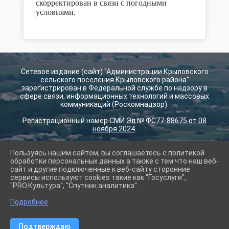
скорректирован в связи с погодными
условиями.
Сетевое издание (сайт) "Администрации Крыловского
сельского поселения Крыловского района"
зарегистрирован в Федеральной службе по надзору в
сфере связи, информационных технологий и массовых
коммуникаций (Роскомнадзор).
Регистрационный номер СМИ
Эл № ФС77-88675 от 08
ноября 2024
.
Пользуясь нашим сайтом, вы соглашаетесь с политикой
2026 г. krilovskay.ru
обработки персональных данных а также с тем что наш веб-
Вход
сайт и другие подключенные к веб-сайту сторонние
Карта сайта
сервисы используют cookies такие как "Госуслуги",
Политика обработки персональных данных
"PRO.Культура", "Спутник аналитика".
Подробнее
Сделано на KubCMS
Разработка и поддержка
Подтверждаю