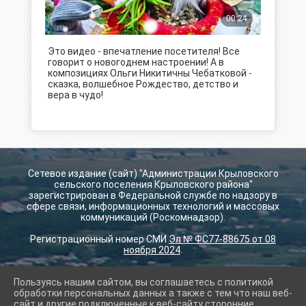
Это видео - впечатление посетителя! Все
говорит о новогоднем настроении! А в
композициях Ольги Никитичны Чебатковой -
сказка, волшебное Рождество, детство и
вера в чудо!
Сетевое издание (сайт) "Администрации Крыловского
сельского поселения Крыловского района"
зарегистрирован в Федеральной службе по надзору в
сфере связи, информационных технологий и массовых
коммуникаций (Роскомнадзор).
Регистрационный номер СМИ
Эл № ФС77-88675 от 08
ноября 2024
.
Пользуясь нашим сайтом, вы соглашаетесь с политикой
2026 г. krilovskay.ru
обработки персональных данных а также с тем что наш веб-
Вход
сайт и другие подключенные к веб-сайту сторонние