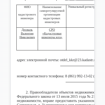
Уникальный регистрационны
ФИО
Наименование
саморегулируемой
кадастрового
организации
инженера
кадастровых
инженеров
Дроваль
СРО
Валентин
«Кадастровые
Николаевич
инженеры юга»
адрес электронной почты:
otdel
_
kkr
@23.
kadastr
.
ru
;
номер контактного телефона: 8 (8
2. Правообладатели объектов недвижимости, ко
Федерального закона от 13 июля 2015 года № 218-ФЗ
недвижимости, вправе предоставить указанному в п
Сормовская, д. 3)
имеющиеся у них материалы и докуме