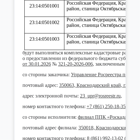
Российская Федерация, Краснод
23:14:0501001
район, станица Октябрьская
Российская Федерация, Краснод
23:14:0501002
район, станица Октябрьская
Российская Федерация, Краснод
23:14:0501003
район, станица Октябрьская
будут выполняться комплексные кадастровые работы 
о предоставлении из федерального бюджета субсидий
от 30.01.2026
№
321-20-2026-006
, заключенным
со стороны заказчика:
Управление Росреестра по Крас
почтовый адрес:
350063, Краснодарский край, г. Красно
адрес электронной почты:
23_
upr
@
rosreestr
.
ru
,
номер контактного телефона:
+7 (861) 250-18-35 (доб. 
со стороны исполнителя:
филиал ППК «Роскадастр» п
почтовый адрес филиала:
350018, Краснодарский край, 
номер контактного телефона:
8 (861) 992-13-02 (доб. 2