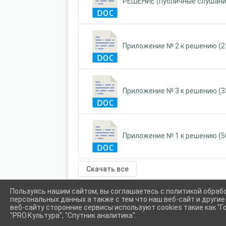
РЕШЕНИЕ (публичные слушания 
Приложение № 2 к решению (27
Приложение № 3 к решению (33
Приложение № 1 к решению (50
Скачать все
Пользуясь нашим сайтом, вы соглашаетесь с политикой обраб
персональных данных а также с тем что наш веб-сайт и други
веб-сайту сторонние сервисы используют cookies такие как "Го
"PRO.Культура", "Спутник аналитика".
Сетевое издание (сайт) "Администрации Крыловского сел