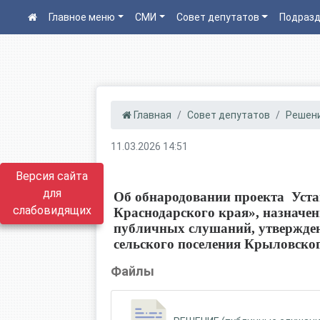
Главное меню
СМИ
Совет депутатов
Подразд
Главная
Совет депутатов
Решени
11.03.2026 14:51
Версия сайта
для
Об обнародовании проекта Уста
слабовидящих
Краснодарского края», назначе
публичных слушаний, утвержден
сельского поселения Крыловско
Файлы