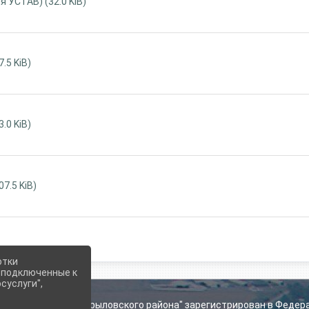
УСТАВ) (32.0 KiB)
.5 KiB)
.0 KiB)
7.5 KiB)
отки
е подключенные к
суслуги",
ьского поселения Крыловского района" зарегистрирован в Федер