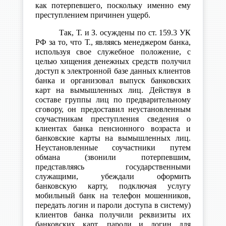
как потерпевшего, поскольку именно ему
преступлением причинен ущерб.
Так, Т. и З. осуждены по ст. 159.3 УК
РФ за то, что Т., являясь менеджером банка,
используя свое служебное положение, с
целью хищения денежных средств получил
доступ к электронной базе данных клиентов
банка и организовал выпуск банковских
карт на вымышленных лиц. Действуя в
составе группы лиц по предварительному
сговору, он предоставил неустановленным
соучастникам преступления сведения о
клиентах банка пенсионного возраста и
банковские карты на вымышленных лиц.
Неустановленные соучастники путем
обмана (звонили потерпевшим,
представляясь государственными
служащими, убеждали оформить
банковскую карту, подключая услугу
мобильный банк на телефон мошенников,
передать логин и пароли доступа в систему)
клиентов банка получили реквизиты их
банковских карт, пароли и логин для