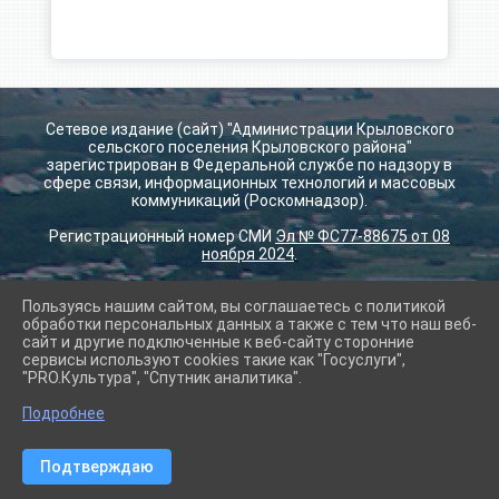
Сетевое издание (сайт) "Администрации Крыловского
сельского поселения Крыловского района"
зарегистрирован в Федеральной службе по надзору в
сфере связи, информационных технологий и массовых
коммуникаций (Роскомнадзор).
Регистрационный номер СМИ
Эл № ФС77-88675 от 08
ноября 2024
.
Пользуясь нашим сайтом, вы соглашаетесь с политикой
2026 г. krilovskay.ru
обработки персональных данных а также с тем что наш веб-
Вход
сайт и другие подключенные к веб-сайту сторонние
Карта сайта
сервисы используют cookies такие как "Госуслуги",
Политика обработки персональных данных
"PRO.Культура", "Спутник аналитика".
Подробнее
Сделано на KubCMS
Разработка и поддержка
Подтверждаю