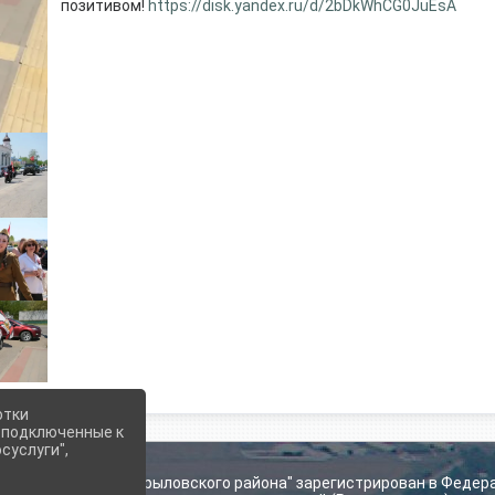
позитивом!
https://disk.yandex.ru/d/2bDkWhCG0JuEsA
отки
е подключенные к
суслуги",
ьского поселения Крыловского района" зарегистрирован в Федер