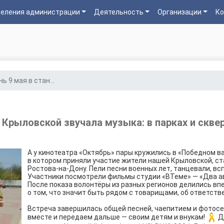
еления администрации
Деятельность
Организации
Ко
ь 9 мая в стан...
 Крыловской звучала музыка: в парках и сквер
А у кинотеатра «Октябрь» пары кружились в «Победном в
в котором приняли участие жители нашей Крыловской, ст
Ростова-на-Дону. Пели песни военных лет, танцевали, всп
Участники посмотрели фильмы студии «ВТеме» — «Два авг
После показа волонтёры из разных регионов делились впе
о том, что значит быть рядом с товарищами, об ответствен
Встреча завершилась общей песней, чаепитием и фотосес
вместе и передаем дальше — своим детям и внукам!
Др