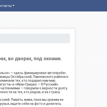
нтакты
ах, во дворах, под окнами.
альсе» — здесь финишировал автопробег,
аницы Октябрьской, Павловского района и
оминали тех, кто подарил нам мир.
уста» и «Иван Гришко — Я Русский».
чатлениями — говорили о верности долгу,
ности за тех, кто рядом, и за страну.
сией. Память жива, пока мы храним ее
узья, ищите себя на фото и делитесь