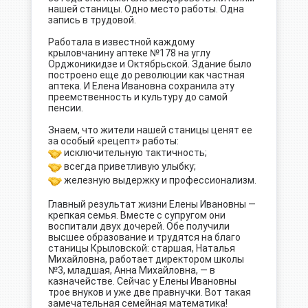
нашей станицы. Одно место работы. Одна
запись в трудовой.
Работала в известной каждому
крыловчанину аптеке №178 на углу
Орджоникидзе и Октябрьской. Здание было
построено еще до революции как частная
аптека. И Елена Ивановна сохранила эту
преемственность и культуру до самой
пенсии.
Знаем, что жители нашей станицы ценят ее
за особый «рецепт» работы:
исключительную тактичность;
всегда приветливую улыбку;
железную выдержку и профессионализм.
Главный результат жизни Елены Ивановны —
крепкая семья. Вместе с супругом они
воспитали двух дочерей. Обе получили
высшее образование и трудятся на благо
станицы Крыловской: старшая, Наталья
Михайловна, работает директором школы
№3, младшая, Анна Михайловна, — в
казначействе. Сейчас у Елены Ивановны
трое внуков и уже две правнучки. Вот такая
замечательная семейная математика!