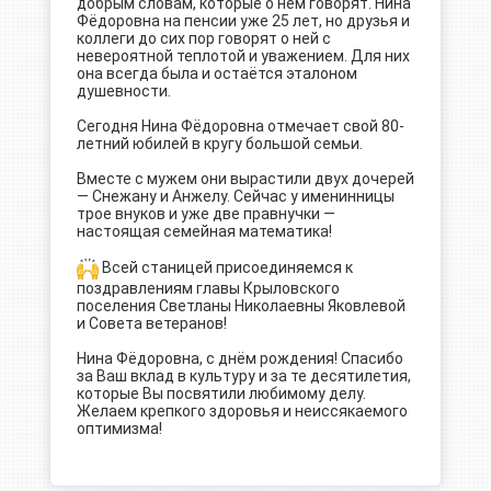
добрым словам, которые о нём говорят. Нина
Фёдоровна на пенсии уже 25 лет, но друзья и
коллеги до сих пор говорят о ней с
невероятной теплотой и уважением. Для них
она всегда была и остаётся эталоном
душевности.
Сегодня Нина Фёдоровна отмечает свой 80-
летний юбилей в кругу большой семьи.
Вместе с мужем они вырастили двух дочерей
— Снежану и Анжелу. Сейчас у именинницы
трое внуков и уже две правнучки —
настоящая семейная математика!
Всей станицей присоединяемся к
поздравлениям главы Крыловского
поселения Светланы Николаевны Яковлевой
и Совета ветеранов!
Нина Фёдоровна, с днём рождения! Спасибо
за Ваш вклад в культуру и за те десятилетия,
которые Вы посвятили любимому делу.
Желаем крепкого здоровья и неиссякаемого
оптимизма!