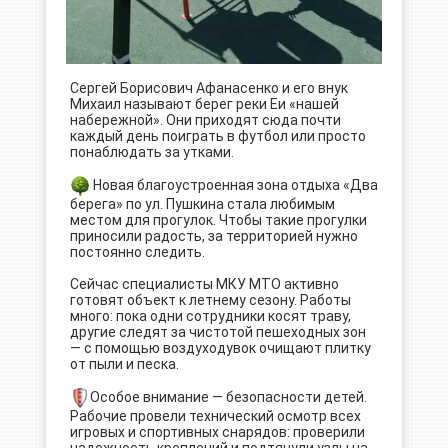
Сергей Борисович Афанасенко и его внук
Михаил называют берег реки Еи «нашей
набережной». Они приходят сюда почти
каждый день поиграть в футбол или просто
понаблюдать за утками.
⠀
Новая благоустроенная зона отдыха «Два
берега» по ул. Пушкина стала любимым
местом для прогулок. Чтобы такие прогулки
приносили радость, за территорией нужно
постоянно следить.
⠀
Сейчас специалисты МКУ МТО активно
готовят объект к летнему сезону. Работы
много: пока одни сотрудники косят траву,
другие следят за чистотой пешеходных зон
— с помощью воздуходувок очищают плитку
от пыли и песка.
⠀
Особое внимание — безопасности детей.
Рабочие провели технический осмотр всех
игровых и спортивных снарядов: проверили