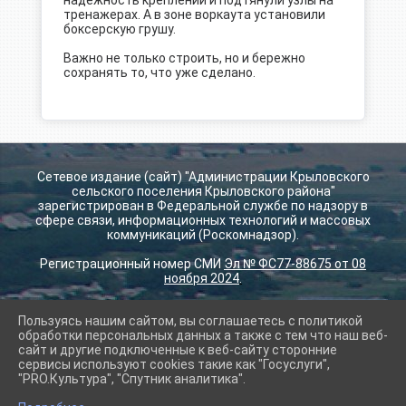
надежность креплений и подтянули узлы на
тренажерах. А в зоне воркаута установили
боксерскую грушу.
⠀
Важно не только строить, но и бережно
сохранять то, что уже сделано.
Сетевое издание (сайт) "Администрации Крыловского
сельского поселения Крыловского района"
зарегистрирован в Федеральной службе по надзору в
сфере связи, информационных технологий и массовых
коммуникаций (Роскомнадзор).
Регистрационный номер СМИ
Эл № ФС77-88675 от 08
ноября 2024
.
Пользуясь нашим сайтом, вы соглашаетесь с политикой
2026 г. krilovskay.ru
обработки персональных данных а также с тем что наш веб-
Вход
сайт и другие подключенные к веб-сайту сторонние
Карта сайта
сервисы используют cookies такие как "Госуслуги",
Политика обработки персональных данных
"PRO.Культура", "Спутник аналитика".