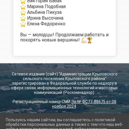
Виктория Бабак
Марина Подобная
Альбина Пикуза
Ирина Высочина
Елена Федоренко
Вы — молодцы! Продолжаем работать и
покорять новые вершины!
Сетевое издание (сайт) "Администрации Крыловского
сельского поселения Крыловского района"
зарегистрирован в Федеральной службе по надзору в
сфере связи, информационных технологий и массовых
коммуникаций (Роскомнадзор).
Регистрационный номер СМИ
Эл № ФС77-88675 от 08
ноября 2024
.
Пользуясь нашим сайтом, вы соглашаетесь с политикой
2026 г. krilovskay.ru
обработки персональных данных а также с тем что наш веб-
Вход