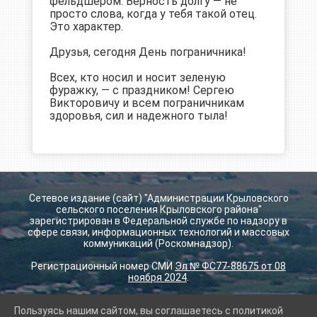
фельдшером. Верность долгу — не
просто слова, когда у тебя такой отец.
Это характер.
Друзья, сегодня День пограничника!
Всех, кто носил и носит зеленую
фуражку, — с праздником! Сергею
Викторовичу и всем пограничникам
здоровья, сил и надежного тыла!
Сетевое издание (сайт) "Администрации Крыловского
сельского поселения Крыловского района"
зарегистрирован в Федеральной службе по надзору в
сфере связи, информационных технологий и массовых
коммуникаций (Роскомнадзор).
Регистрационный номер СМИ
Эл № ФС77-88675 от 08
ноября 2024
.
Пользуясь нашим сайтом, вы соглашаетесь с политикой