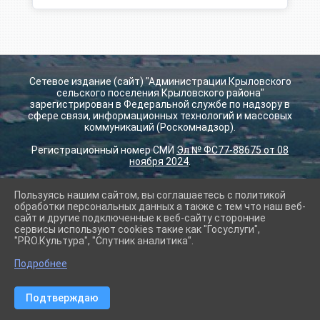
Сетевое издание (сайт) "Администрации Крыловского
сельского поселения Крыловского района"
зарегистрирован в Федеральной службе по надзору в
сфере связи, информационных технологий и массовых
коммуникаций (Роскомнадзор).
Регистрационный номер СМИ
Эл № ФС77-88675 от 08
ноября 2024
.
Пользуясь нашим сайтом, вы соглашаетесь с политикой
2026 г. krilovskay.ru
обработки персональных данных а также с тем что наш веб-
Вход
сайт и другие подключенные к веб-сайту сторонние
Карта сайта
сервисы используют cookies такие как "Госуслуги",
Политика обработки персональных данных
"PRO.Культура", "Спутник аналитика".
Подробнее
Сделано на KubCMS
Разработка и поддержка
Подтверждаю