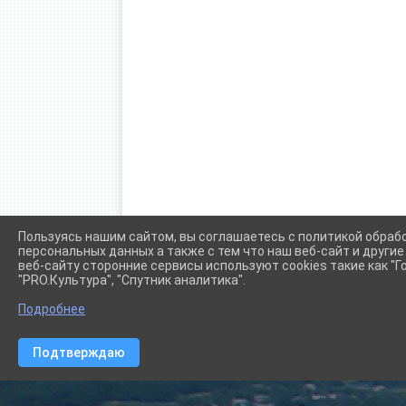
Пользуясь нашим сайтом, вы соглашаетесь с политикой обраб
персональных данных а также с тем что наш веб-сайт и други
веб-сайту сторонние сервисы используют cookies такие как "Го
"PRO.Культура", "Спутник аналитика".
Подробнее
Сетевое издание (сайт) "Администрации Крыловского сел
Подтверждаю