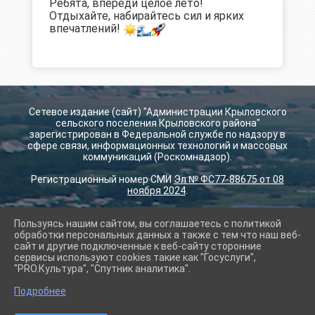
Ребята, впереди целое лето!
Отдыхайте, набирайтесь сил и ярких
впечатлений!
Сетевое издание (сайт) "Администрации Крыловского
сельского поселения Крыловского района"
зарегистрирован в Федеральной службе по надзору в
сфере связи, информационных технологий и массовых
коммуникаций (Роскомнадзор).
Регистрационный номер СМИ
Эл № ФС77-88675 от 08
ноября 2024
.
Пользуясь нашим сайтом, вы соглашаетесь с политикой
2026 г. krilovskay.ru
обработки персональных данных а также с тем что наш веб-
Вход
сайт и другие подключенные к веб-сайту сторонние
Карта сайта
сервисы используют cookies такие как "Госуслуги",
Политика обработки персональных данных
"PRO.Культура", "Спутник аналитика".
Подробнее
Сделано на KubCMS
Разработка и поддержка