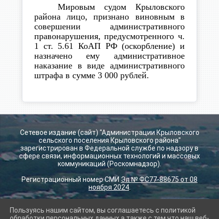
Мировым судом Крыловского
района лицо, признано виновным в
совершении административного
правонарушения, предусмотренного ч.
1 ст. 5.61 КоАП РФ (оскорбление) и
назначено ему административное
наказание в виде административного
штрафа в сумме 3 000 рублей.
Сетевое издание (сайт) "Администрации Крыловского
сельского поселения Крыловского района"
зарегистрирован в Федеральной службе по надзору в
сфере связи, информационных технологий и массовых
коммуникаций (Роскомнадзор).
Регистрационный номер СМИ
Эл № ФС77-88675 от 08
ноября 2024
.
Пользуясь нашим сайтом, вы соглашаетесь с политикой
2026 г. krilovskay.ru
обработки персональных данных а также с тем что наш веб-