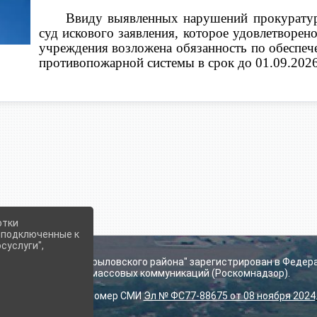
Ввиду выявленных нарушений прокуратур
суд искового заявления, которое удовлетворен
учреждения возложена обязанность по обеспе
противопожарной системы в срок до 01.09.2026
отки
е подключенные к
суслуги",
ьского поселения Крыловского района" зарегистрирован в Федер
технологий и массовых коммуникаций (Роскомнадзор).
Регистрационный номер СМИ
Эл № ФС77-88675 от 08 ноября 2024