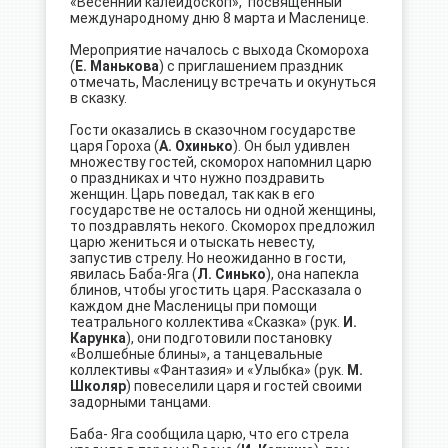
«Весенний калейдоскоп», посвященный
международному дню 8 марта и Масленице.
Мероприятие началось с выхода Скомороха
(
Е. Манькова
) с приглашением праздник
отмечать, Масленицу встречать и окунуться
в сказку.
Гости оказались в сказочном государстве
царя Гороха (
А. Охинько
). Он был удивлен
множеству гостей, скоморох напомнил царю
о праздниках и что нужно поздравить
женщин. Царь поведал, так как в его
государстве не осталось ни одной женщины,
то поздравлять некого. Скоморох предложил
царю жениться и отыскать невесту,
запустив стрелу. Но неожиданно в гости,
явилась Баба-Яга (
Л. Синько
), она напекла
блинов, чтобы угостить царя. Рассказала о
каждом дне Масленицы при помощи
театрального коллектива «Сказка» (рук.
И.
Карунка
), они подготовили постановку
«Волшебные блины», а танцевальные
коллективы «Фантазия» и «Улыбка» (рук.
М.
Школяр
) повеселили царя и гостей своими
задорными танцами.
Баба- Яга сообщила царю, что его стрела