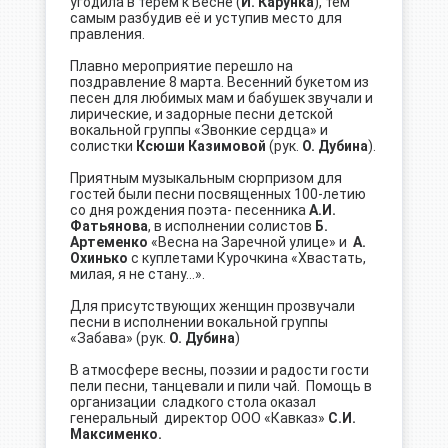
угодила в терем к Весне (
И. Карунка
), тем
самым разбудив её и уступив место для
правления.
Плавно мероприятие перешло на
поздравление 8 марта. Весенний букетом из
песен для любимых мам и бабушек звучали и
лирические, и задорные песни детской
вокальной группы «Звонкие сердца» и
солистки
Ксюши Казимовой
(рук.
О. Дубина
).
Приятным музыкальным сюрпризом для
гостей были песни посвященных 100-летию
со дня рождения поэта- песенника
А.И.
Фатьянова
, в исполнении солистов
Б.
Артеменко
«Весна на Заречной улице» и
А.
Охинько
с куплетами Курочкина «Хвастать,
милая, я не стану…».
Для присутствующих женщин прозвучали
песни в исполнении вокальной группы
«Забава» (рук.
О. Дубина
)
В атмосфере весны, поэзии и радости гости
пели песни, танцевали и пили чай. Помощь в
организации сладкого стола оказал
генеральный директор ООО «Кавказ»
С.И.
Максименко.