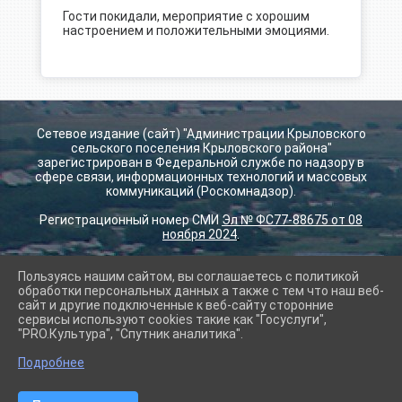
Гости покидали, мероприятие с хорошим
настроением и положительными эмоциями.
Сетевое издание (сайт) "Администрации Крыловского
сельского поселения Крыловского района"
зарегистрирован в Федеральной службе по надзору в
сфере связи, информационных технологий и массовых
коммуникаций (Роскомнадзор).
Регистрационный номер СМИ
Эл № ФС77-88675 от 08
ноября 2024
.
Пользуясь нашим сайтом, вы соглашаетесь с политикой
2026 г. krilovskay.ru
обработки персональных данных а также с тем что наш веб-
Вход
сайт и другие подключенные к веб-сайту сторонние
Карта сайта
сервисы используют cookies такие как "Госуслуги",
Политика обработки персональных данных
"PRO.Культура", "Спутник аналитика".
Подробнее
Сделано на KubCMS
Разработка и поддержка