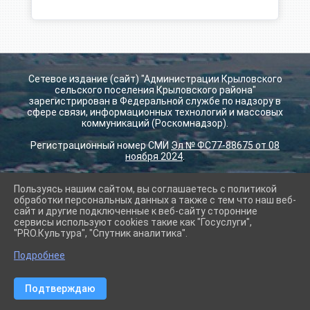
Сетевое издание (сайт) "Администрации Крыловского
сельского поселения Крыловского района"
зарегистрирован в Федеральной службе по надзору в
сфере связи, информационных технологий и массовых
коммуникаций (Роскомнадзор).
Регистрационный номер СМИ
Эл № ФС77-88675 от 08
ноября 2024
.
Пользуясь нашим сайтом, вы соглашаетесь с политикой
2026 г. krilovskay.ru
обработки персональных данных а также с тем что наш веб-
Вход
сайт и другие подключенные к веб-сайту сторонние
Карта сайта
сервисы используют cookies такие как "Госуслуги",
Политика обработки персональных данных
"PRO.Культура", "Спутник аналитика".
Подробнее
Сделано на KubCMS
Разработка и поддержка
Подтверждаю