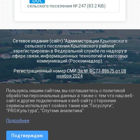
сельского поселения № 247 (83.2 KiB)
Сетевое издание (сайт) "Администрации Крыловского
сельского поселения Крыловского района"
зарегистрирован в Федеральной службе по надзору в
сфере связи, информационных технологий и массовых
коммуникаций (Роскомнадзор).
Регистрационный номер СМИ
Эл № ФС77-88675 от 08
ноября 2024
.
Пользуясь нашим сайтом, вы соглашаетесь с политикой
2026 г. krilovskay.ru
обработки персональных данных а также с тем что наш веб-
Вход
сайт и другие подключенные к веб-сайту сторонние
Карта сайта
сервисы используют cookies такие как "Госуслуги",
Политика обработки персональных данных
"PRO.Культура", "Спутник аналитика".
Подробнее
Сделано на KubCMS
Разработка и поддержка
Подтверждаю