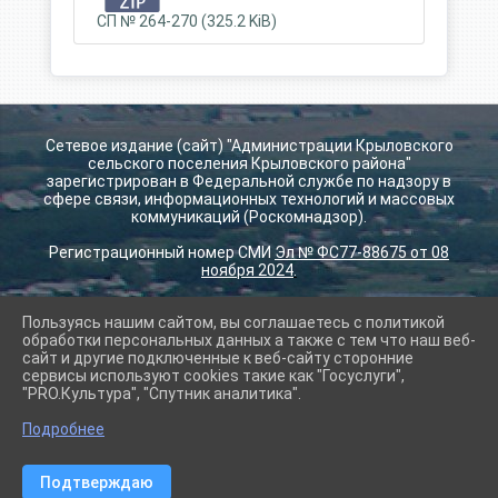
СП № 264-270 (325.2 KiB)
Сетевое издание (сайт) "Администрации Крыловского
сельского поселения Крыловского района"
зарегистрирован в Федеральной службе по надзору в
сфере связи, информационных технологий и массовых
коммуникаций (Роскомнадзор).
Регистрационный номер СМИ
Эл № ФС77-88675 от 08
ноября 2024
.
Пользуясь нашим сайтом, вы соглашаетесь с политикой
2026 г. krilovskay.ru
обработки персональных данных а также с тем что наш веб-
Вход
сайт и другие подключенные к веб-сайту сторонние
Карта сайта
сервисы используют cookies такие как "Госуслуги",
Политика обработки персональных данных
"PRO.Культура", "Спутник аналитика".
Подробнее
Сделано на KubCMS
Разработка и поддержка
Подтверждаю