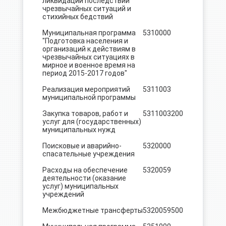
ликвидации последствий
чрезвычайных ситуаций и
стихийных бедствий
Муниципальная программа
5310000
8.0
"Подготовка населения и
организаций к действиям в
чрезвычайных ситуациях в
мирное и военное время на
период 2015-2017 годов"
Реализация мероприятий
5311003
8.0
муниципальной программы
Закупка товаров, работ и
5311003
200
8.0
услуг для (государственных)
муниципальных нужд
Поисковые и аварийно-
5320000
1076.5
спасательные учреждения
Расходы на обеспечение
5320059
1076.5
деятельности (оказание
услуг) муниципальных
учреждений
Межбюджетные трансферты
5320059
500
1076.5