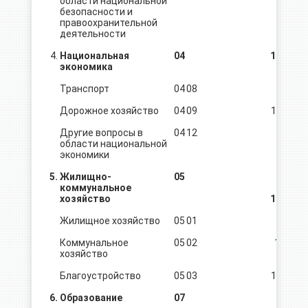
области национальной
безопасности и
правоохранительной
деятельности
4.
Национальная
04
11513,0
экономика
Транспорт
04
08
104,8
Дорожное хозяйство
04
09
11055,4
Другие вопросы в
04
12
352,8
области национальной
экономики
5.
Жилищно-
05
коммунальное
хозяйство
14188,0
Жилищное хозяйство
05
01
198,2
Коммунальное
05
02
1 050,8
хозяйство
Благоустройство
05
03
12939,0
6.
Образование
07
366,4