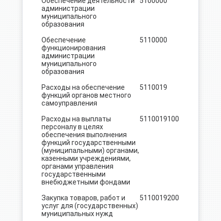
Обеспечение деятельности
5100000
6191.9
администрации
муниципального
образования
Обеспечение
5110000
6191.9
функционирования
администрации
муниципального
образования
Расходы на обеспечение
5110019
6191.9
функций органов местного
самоуправления
Расходы на выплаты
5110019
100
4917.7
персоналу в целях
обеспечения выполнения
функций государственными
(муниципальными) органами,
казенными учреждениями,
органами управления
государственными
внебюджетными фондами
Закупка товаров, работ и
5110019
200
1240.9
услуг для (государственных)
муниципальных нужд