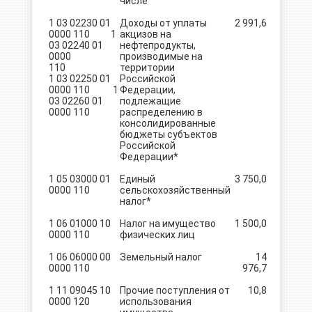
числе
1 03 02230 01
Доходы от уплаты
2 991,6
0000 110 1
акцизов на
03 02240 01
нефтепродукты,
0000
производимые на
110
территории
1 03 02250 01
Российской
0000 110 1
Федерации,
03 02260 01
подлежащие
0000 110
распределению в
консолидированные
бюджеты субъектов
Российской
Федерации*
1 05 03000 01
Единый
3 750,0
0000 110
сельскохозяйственный
налог*
1 06 01000 10
Налог на имущество
1 500,0
0000 110
физических лиц
1 06 06000 00
Земельный налог
14
0000 110
976,7
1 11 09045 10
Прочие поступления от
10,8
0000 120
использования