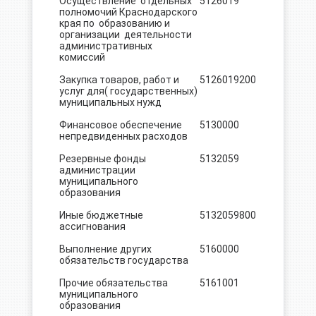
Осуществление отдельных
5126019
7.6
полномочий Краснодарского
края по образованию и
организации деятельности
административных
комиссий
Закупка товаров, работ и
5126019
200
7.6
услуг для( государственных)
муниципальных нужд
Финансовое обеспечение
5130000
150.0
непредвиденных расходов
Резервные фонды
5132059
150.0
администрации
муниципального
образования
Иные бюджетные
5132059
800
150.0
ассигнования
Выполнение других
5160000
132.0
обязательств государства
Прочие обязательства
5161001
132.0
муниципального
образования