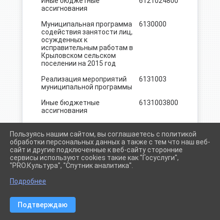
Иные бюджетные
6121024
800
13,2
ассигнования
Муниципальная программа
6130000
82.5
содействия занятости лиц,
осужденных к
исправительным работам в
Крыловском сельском
поселении на 2015 год
Реализация мероприятий
6131003
82.5
муниципальной программы
Иные бюджетные
6131003
800
82.5
ассигнования
Муниципальная программа
6141003
2405.0
Пользуясь нашим сайтом, вы соглашаетесь с политикой
Крыловского сельского
обработки персональных данных а также с тем что наш веб-
поселения
сайт и другие подключенные к веб-сайту сторонние
"Реставрационный ремонт
сервисы используют cookies такие как "Госуслуги",
памятника воинам, погибшим
"PRO.Культура", "Спутник аналитика".
в годы Великой
Отечественной войны" на
Подробнее
2015 год.
Закупка товаров, работ и
6141003
200
2405.0
Подтверждаю
услуг для (государственных)
муниципальных нужд