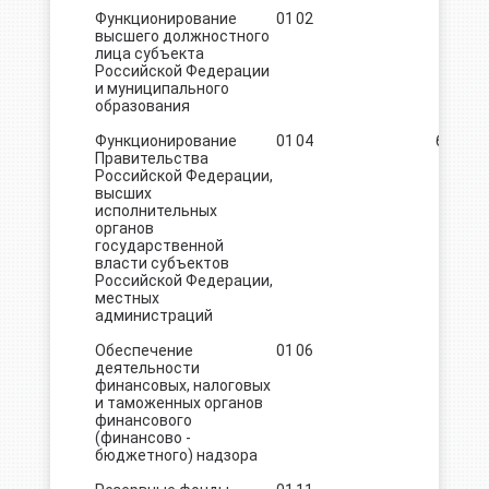
Функционирование
01
02
737,4
высшего должностного
лица субъекта
Российской Федерации
и муниципального
образования
Функционирование
01
04
6 199,5
Правительства
Российской Федерации,
высших
исполнительных
органов
государственной
власти субъектов
Российской Федерации,
местных
администраций
Обеспечение
01
06
210,0
деятельности
финансовых, налоговых
и таможенных органов
финансового
(финансово -
бюджетного) надзора