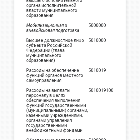
высшего исполнительного
органа исполнительной
власти муниципального
образования
Мобилизационная и
5000000
737.4
вневойсковая подготовка
Высшее должностное лицо
5010000
737.4
субъекта Российской
Федерации (глава
муниципального
образования)
Расходы на обеспечение
5010019
737.4
функций органов местного
самоуправления
Расходы на выплаты
5010019
100
737.4
персоналу в целях
обеспечения выполнения
функций государственными
(муниципальными) органами,
казенными учреждениями,
органами управления
государственными
внебюджетными фондами