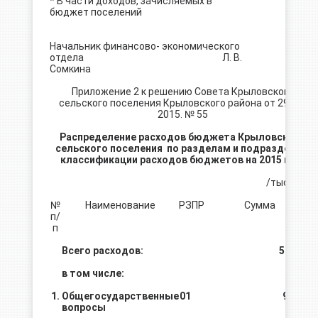
* В части доходов, зачисляемых в
бюджет поселений
Начальник финансово- экономического
отдела Л. В.
Сомкина
Приложение 2 к решению Совета Крыловского
сельского поселения Крыловского района от 29. 06.
2015. № 55
Распределение расходов бюджета Крыловского
сельского поселения по разделам и подразделам
классификации расходов бюджетов на 2015 год.
/тыс. руб./
№
Наименование
РЗ
ПР
Сумма
п/
п
Всего расходов:
50018,1
в том числе:
1.
Общегосударственные
01
9 922,1
вопросы