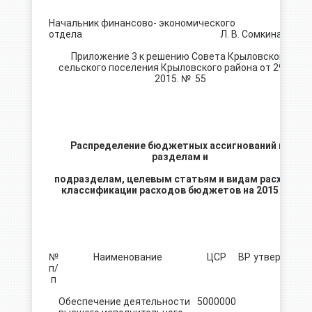
Начальник финансово- экономического
отдела Л. В. Сомкина
Приложение 3 к решению Совета Крыловского
сельского поселения Крыловского района от 29. 06.
2015. № 55
Распределение бюджетных ассигнований по
разделам и
подразделам, целевым статьям и видам расходов
классификации расходов бюджетов на 2015 год
№
Наименование
ЦСР
ВР
утверждено
п/
п
Обеспечение деятельности
5000000
737.4