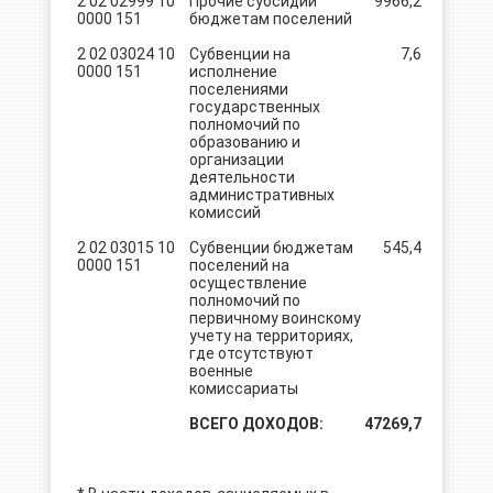
2 02 02999 10
Прочие субсидии
9966,2
0000 151
бюджетам поселений
2 02 03024 10
Субвенции на
7,6
0000 151
исполнение
поселениями
государственных
полномочий по
образованию и
организации
деятельности
административных
комиссий
2 02 03015 10
Субвенции бюджетам
545,4
0000 151
поселений на
осуществление
полномочий по
первичному воинскому
учету на территориях,
где отсутствуют
военные
комиссариаты
ВСЕГО ДОХОДОВ:
47269,7