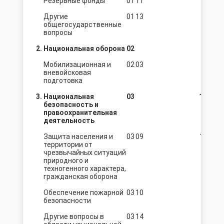
Резервные фонды
01
11
150,0
Другие
01
13
2625,2
общегосударственные
вопросы
2.
Национальная оборона
02
545,4
Мобилизационная и
02
03
545,4
вневойсковая
подготовка
3.
Национальная
03
1 501,9
безопасность и
правоохранительная
деятельность
Защита населения и
03
09
1 101,5
территории от
чрезвычайных ситуаций
природного и
техногенного характера,
гражданская оборона
Обеспечение пожарной
03
10
387,4
безопасности
Другие вопросы в
03
14
13,0