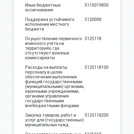
Иные бюджетные
5110019
800
33.0
ассигнования
Поддержка устойчивого
5120000
553,0
исполнения местного
бюджета
Осуществление первичного
5125118
545,4
воинского учета на
территориях, где
отсутствуют военные
комиссариаты
Расходы на выплаты
5125118
100
460.4
персоналу в целях
обеспечения выполнения
функций государственными
(муниципальными) органами,
казенными учреждениями,
органами управления
государственными
внебюджетными фондами
Закупка товаров, работ и
5125118
200
85.0
услуг для (государственных)
муниципальных нужд