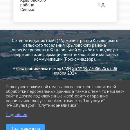
Крыловского
района Н.Д.
Синько
Сетевое издание (сайт) "Администрации Крыловского
сельского поселения Крыловского района"
зарегистрирован в Федеральной службе по надзору в
сфере связи, информационных технологий и массовых
коммуникаций (Роскомнадзор).
Регистрационный номер СМИ
Эл № ФС77-88675 от 08
ноября 2024
.
Пользуясь нашим сайтом, вы соглашаетесь с политикой
2026 г. krilovskay.ru
обработки персональных данных а также с тем что наш веб-
Вход
сайт и другие подключенные к веб-сайту сторонние
Карта сайта
сервисы используют cookies такие как "Госуслуги",
Политика обработки персональных данных
"PRO.Культура", "Спутник аналитика".
Подробнее
Сделано на KubCMS
Разработка и поддержка
Подтверждаю