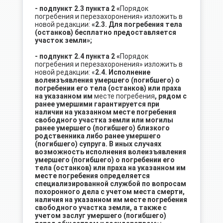
- подпункт 2.3 пункта 2
«
Порядок
погребения и перезахоронения» изложить в
новой редакции:
«2.3. Для погребения тела
(останков) бесплатно предоставляется
участок земли»;
- подпункт 2.4 пункта 2
«
Порядок
погребения и перезахоронения» изложить в
новой редакции: «
2.4. Исполнение
волеизъявления умершего (погибшего) о
погребении его тела (останков) или праха
на указанном им
месте погребения
, рядом с
ранее умершими гарантируется при
наличии на указанном месте погребения
свободного участка земли или могилы
ранее умершего (погибшего) близкого
родственника либо ранее умершего
(погибшего) супруга. В иных случаях
возможность исполнения волеизъявления
умершего (погибшего) о погребении его
тела (останков) или праха на указанном им
месте погребения определяется
специализированной службой по вопросам
похоронного дела с учетом места смерти,
наличия на указанном им месте погребения
свободного участка земли, а также
с
учетом заслуг умершего (погибшего)