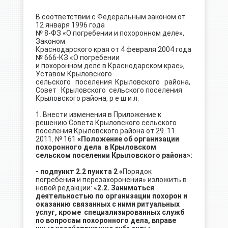
В соответствии с Федеральным законом от
12 января 1996 года
№ 8-ФЗ «О погребении и похоронном деле»,
Законом
Краснодарского края от 4 февраля 2004 года
№ 666-КЗ «О погребении
и похоронном деле в Краснодарском крае»,
Уставом Крыловского
сельского поселения Крыловского района,
Совет Крыловского сельского поселения
Крыловского района, р е ш и л:
1. Внести изменения в Приложение к
решению Совета Крыловского сельского
поселения Крыловского района от 29. 11.
2011. № 161
«Положение об организации
похоронного дела в Крыловском
сельском поселении Крыловского района»:
- подпункт 2.2 пункта 2 «
Порядок
погребения и перезахоронения» изложить в
новой редакции: «
2.2. Заниматься
деятельностью по организации похорон и
оказанию связанных с ними ритуальных
услуг, кроме специализированных служб
по вопросам похоронного дела, вправе