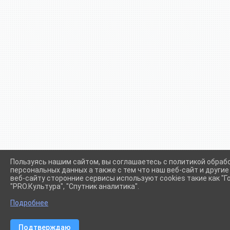
Пользуясь нашим сайтом, вы соглашаетесь с политикой обраб
персональных данных а также с тем что наш веб-сайт и други
веб-сайту сторонние сервисы используют cookies такие как "Го
"PRO.Культура", "Спутник аналитика".
Сетевое издание (сайт) "Администрации Крыловского сел
Подробнее
Подтверждаю