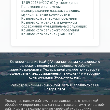
12.09.2018 №207 «Об утверждении
Положения о денежном
вознаграждении лиц, замещающих
муниципальные должности в
Крыловском сельском поселении
Крыловского района, и денежном
содержании муниципальных служащих
Крыловского сельского поселения
Крыловского района» (148.1 KiB)
Сетевое издание (сайт) "Администрации Крыловского
сельского поселения Крыловского района"
зарегистрирован в Федеральной службе по надзору в
сфере связи, информационных технологий и массовых
коммуникаций (Роскомнадзор).
Регистрационный номер СМИ
Эл № ФС77-88675 от 08
ноября 2024
.
Пользуясь нашим сайтом, вы соглашаетесь с политикой
2026 г. krilovskay.ru
обработки персональных данных а также с тем что наш веб-
Вход
сайт и другие подключенные к веб-сайту сторонние